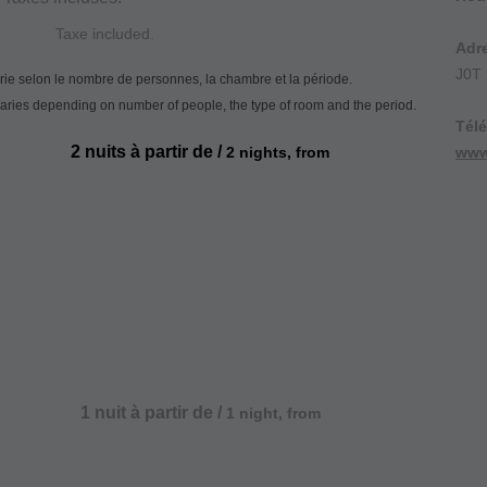
xe included.
Adr
J0T
arie selon le nombre de personnes, la chambre et la période.
varies depending on number of people, the type of room and the period.
Tél
2 nuits à partir de /
2 nights, from
www
1 nuit à partir de /
1 night, from