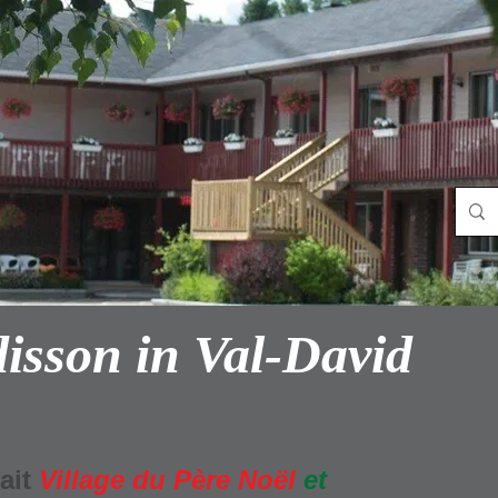
isson in Val-David
ait
Village du Père Noël
et