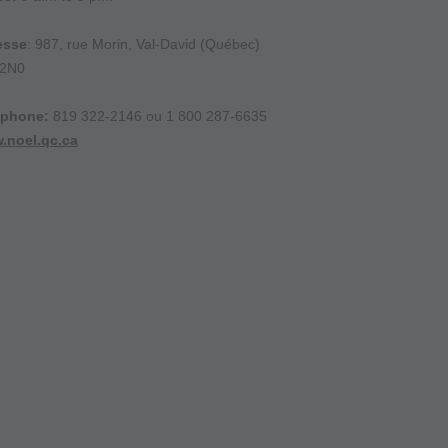
esse
: 987, rue Morin, Val-David (Québec)
 2N0
éphone:
819 322-2146 ou 1 800 287-6635
.noel.qc.ca