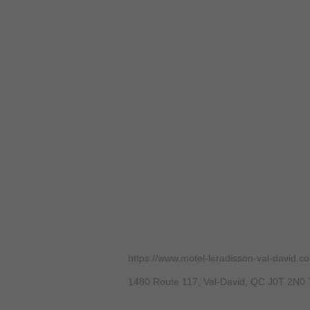
https://www.motel-leradisson-val-david.c
1480 Route 117, Val-David, QC J0T 2N0 